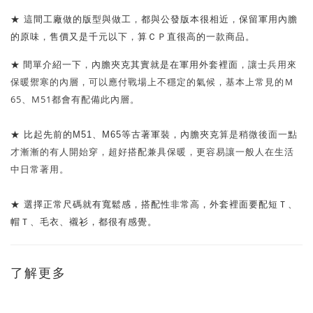
這間工廠做的版型與做工
，
都與公發版本很相近
，
保留軍用內膽
★
的原味
，
售價又是千元以下
，
算ＣＰ直很高的一款商品。
★ 間單介紹一下
，
內膽夾克其實就是在軍用外套裡面
，讓士兵用來
保暖禦寒的內層，可以應付戰場上不穩定的氣候，基本上常見的Ｍ
65、M51都會有配備此內層。
內膽夾克
算是稍微後面一點
★ 比起先前的M51、M65等古著軍裝，
才漸漸的有人開始穿，超好搭配兼具保暖
，更容易讓一般人在生活
中日常著用。
★ 選擇正常尺碼就有寬鬆感，搭配性非常高，外套裡面要配短Ｔ、
帽Ｔ、毛衣、襯衫，都很有感覺。
了解更多